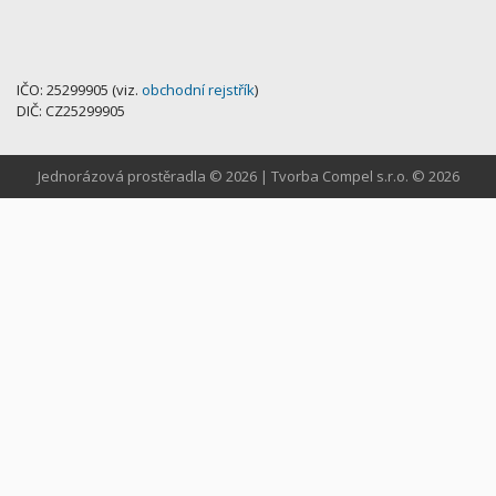
IČO: 25299905 (viz.
obchodní rejstřík
)
DIČ: CZ25299905
Jednorázová prostěradla ©
2026 | Tvorba
Compel s.r.o.
©
2026