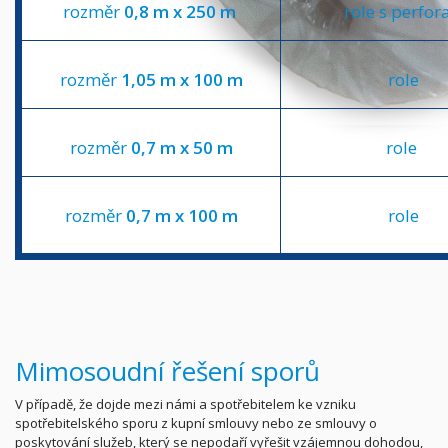
rozměr
0,8 m x 250 m
role s perfora
rozměr
1,05 m x 100 m
role
rozměr
0,7 m x 50 m
role
rozměr
0,7 m x 100 m
role
Mimosoudní řešení sporů
V případě, že dojde mezi námi a spotřebitelem ke vzniku
spotřebitelského sporu z kupní smlouvy nebo ze smlouvy o
poskytování služeb, který se nepodaří vyřešit vzájemnou dohodou,