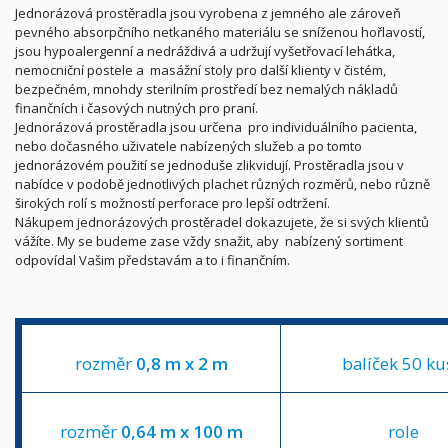
Jednorázová prostěradla jsou vyrobena z jemného ale zároveň
pevného absorpčního netkaného materiálu se sníženou hořlavostí,
jsou hypoalergenní a nedráždivá a udržují vyšetřovací lehátka,
nemocniční postele a masážní stoly pro další klienty v čistém,
bezpečném, mnohdy sterilním prostředí bez nemalých nákladů
finančních i časových nutných pro praní.
Jednorázová prostěradla jsou určena pro individuálního pacienta,
nebo dočasného uživatele nabízených služeb a po tomto
jednorázovém použití se jednoduše zlikvidují. Prostěradla jsou v
nabídce v podobě jednotlivých plachet různých rozměrů, nebo různě
širokých rolí s možností perforace pro lepší odtržení.
Nákupem jednorázových prostěradel dokazujete, že si svých klientů
vážíte. My se budeme zase vždy snažit, aby nabízený sortiment
odpovídal Vašim představám a to i finančním.
rozměr
0,8 m x 2 m
balíček 50 ku
rozměr
0,64 m x 100 m
role