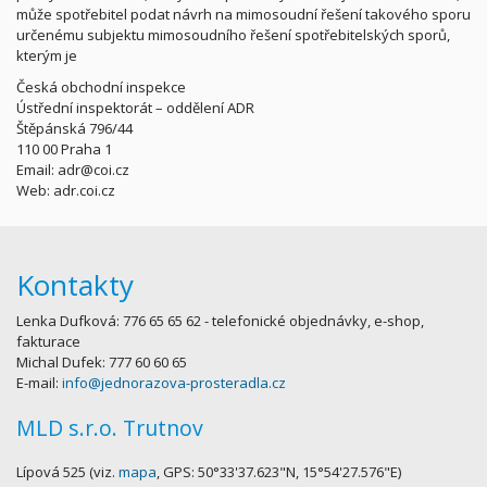
může spotřebitel podat návrh na mimosoudní řešení takového sporu
určenému subjektu mimosoudního řešení spotřebitelských sporů,
kterým je
Česká obchodní inspekce
Ústřední inspektorát – oddělení ADR
Štěpánská 796/44
110 00 Praha 1
Email: adr@coi.cz
Web: adr.coi.cz
Kontakty
Lenka Dufková: 776 65 65 62 - telefonické objednávky, e-shop,
fakturace
Michal Dufek: 777 60 60 65
E-mail:
info@jednorazova-prosteradla.cz
MLD s.r.o. Trutnov
Lípová 525 (viz.
mapa
, GPS: 50°33'37.623"N, 15°54'27.576"E)